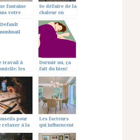
ne fontaine
Se défaire de la
ans votre
chaleur en
ardin: qu’en
pleine saison
ensez-vous?
estivale, un
vrai défi au
quotidien
e travail à
Dormir nu, ça
omicile: les
fait du bien!
evoirs de
’employeur
onseils pour
Les facteurs
e relaxer à la
qui influencent
aison
la valeur d’un
bien immobilier