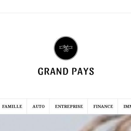
Mentions
Contact
légales
FAMILLE
AUTO
ENTREPRISE
FINANCE
IM