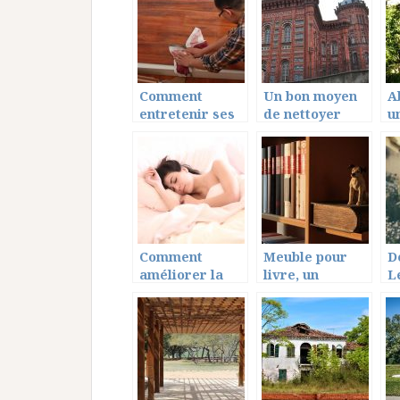
r
Comment
Un bon moyen
A
entretenir ses
de nettoyer
u
meubles en bois
proprement vos
s
massif?
stores
s
Comment
Meuble pour
D
améliorer la
livre, un
L
qualité de son
véritable plus
p
état de santé
dans votre
d
via le sommeil
décoration
?