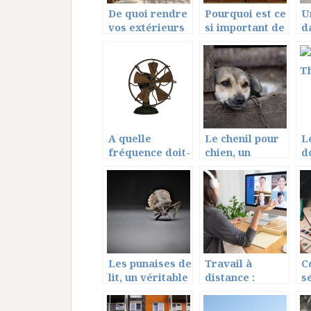
De quoi rendre
Pourquoi est ce
U
vos extérieurs
si important de
d
encore plus
bien isoler sa
j
magnifiques!
maison ?
p
A quelle
Le chenil pour
L
fréquence doit-
chien, un
d
on
espace de vie
d
dépoussiérer
l
son
ventilateur?
Les punaises de
Travail à
C
lit, un véritable
distance :
s
calvaire pour
avantages et
m
les maisons et
inconvénients