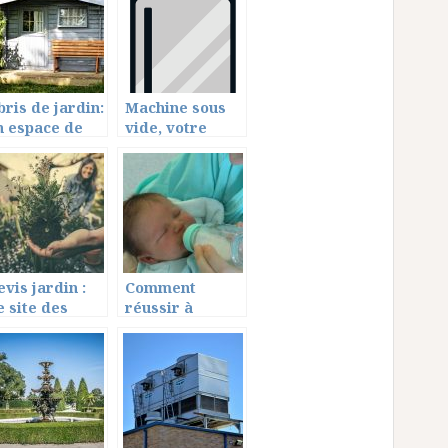
apidement ?
bris de jardin:
Machine sous
n espace de
vide, votre
tockage
complice pour
upplémentaire
une cuisine plus
saine
evis jardin :
Comment
e site des
réussir à
rofessionnels
chauffer le
u domaine
biberon à
point?