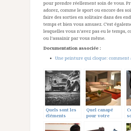
pour prendre réellement soin de vous. Pro
adorez, comme le sport ou encore des s
faire des sorties en solitaire dans des e
temps et bien vous amusez. C’est égalem
lesquelles vous n’avez pas eu le temps, 
ou l’assainir par vous même.
Documentation associée :
Une peinture qui cloque: comment 
Quels sont les
Quel canapé
C
éléments
pour votre
s
indispensables
salon?
t
d’un garage ?
l