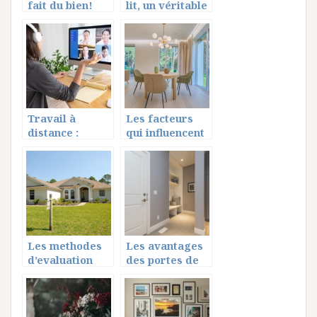
fait du bien!
lit, un véritable
calvaire pour
les maisons et
les foyers
Travail à
Les facteurs
distance :
qui influencent
avantages et
la valeur d’un
inconvénients
bien immobilier
Les methodes
Les avantages
d’evaluation
des portes de
immobiliere :
placard
Comprendre
battantes sur
les approches
mesure
courantes