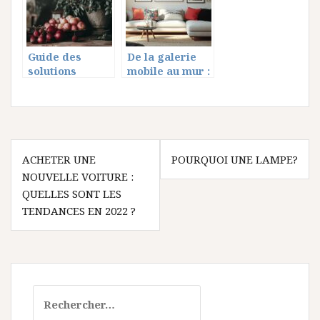
Guide des
De la galerie
solutions
mobile au mur :
architecturales
redonnez vie à
pour une
vos photos
maison
imprimées
bioclimatique
Navigation
ACHETER UNE
POURQUOI UNE LAMPE?
de
NOUVELLE VOITURE :
l’article
QUELLES SONT LES
TENDANCES EN 2022 ?
Rechercher :