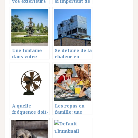
vos extérieurs
si important de
encore plus
bien isoler sa
magnifiques!
maison ?
Une fontaine
Se défaire de la
dans votre
chaleur en
jardin: qu’en
pleine saison
pensez-vous?
estivale, un
vrai défi au
quotidien
A quelle
Les repas en
fréquence doit-
famille: une
on
importance
dépoussiérer
capitale
son
ventilateur?