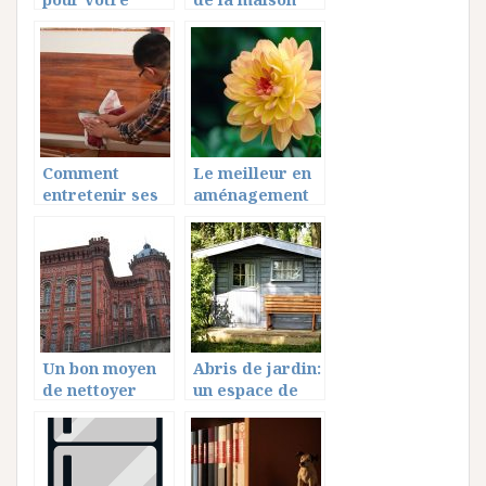
salon?
après l’Hiver
Comment
Le meilleur en
entretenir ses
aménagement
meubles en bois
de jardin
massif?
Un bon moyen
Abris de jardin:
de nettoyer
un espace de
proprement vos
stockage
stores
supplémentaire