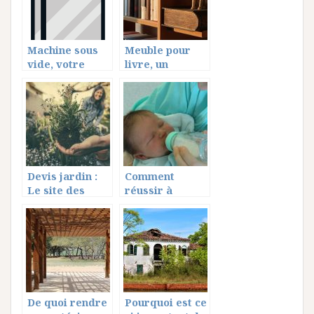
Machine sous
Meuble pour
vide, votre
livre, un
complice pour
véritable plus
une cuisine plus
dans votre
saine
décoration
Devis jardin :
Comment
Le site des
réussir à
professionnels
chauffer le
du domaine
biberon à
point?
De quoi rendre
Pourquoi est ce