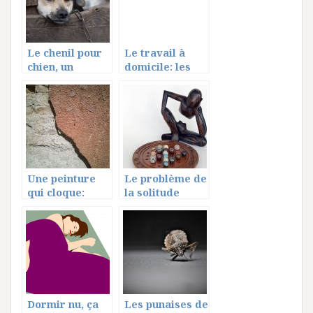
Le chenil pour
Le travail à
chien, un
domicile: les
espace de vie
devoirs de
l’employeur
Une peinture
Le problème de
qui cloque:
la solitude
comment
lorsqu’on
arranger ça?
emménage seul
pour la
première fois
Dormir nu, ça
Les punaises de