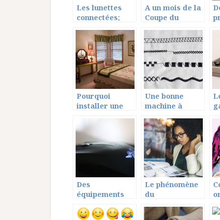
Les lunettes
A un mois de la
D
connectées;
Coupe du
p
quelles
monde, qui
p
innovations ?
sera de la fête
u
?
a
Pourquoi
Une bonne
L
installer une
machine à
g
coiffeuse
broder, à
a
meuble dans
coudre pour
c
votre chambre?
votre activité
v
Des
Le phénomène
C
équipements
du
o
spéciaux pour
blanchissement
le
des gamers
de la peau
d