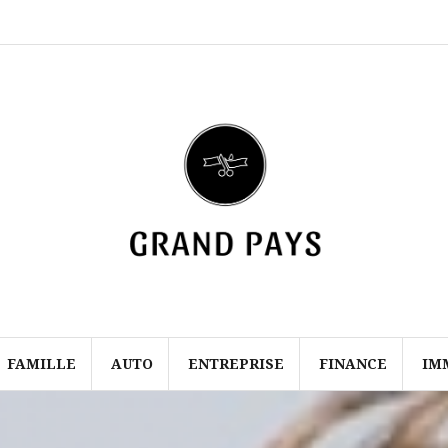
Mentions
Contact
légales
FAMILLE
AUTO
ENTREPRISE
FINANCE
IM