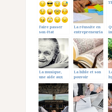
plus confiants!
noire
Faire passer
La réussite en
Q
son état
entrepreneuria
i
d’esprit grâce
t, quelques
d
aux emojis
points à
c
respecter ?
d
La musique,
La bible et son
L
une aide aux
pouvoir
h
personnes
détourné par
ch
agées
les hommes
a