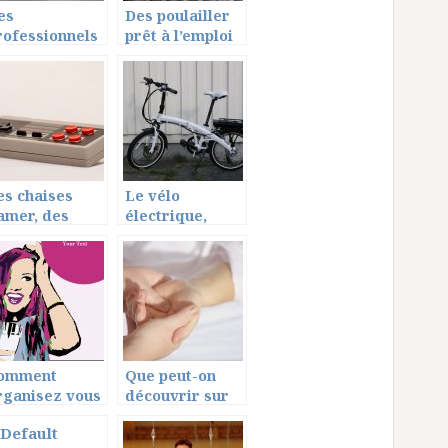
es
Des poulailler
rofessionnels
prêt à l’emploi
our vos
et à bon prix
rgences
nimalières!
es chaises
Le vélo
amer, des
électrique,
ccessoires de
pratique pour
onfort pour
tous les âges
ous
omment
Que peut-on
rganisez vous
découvrir sur
s fêtes de fin
la paume de la
’année ?
main?