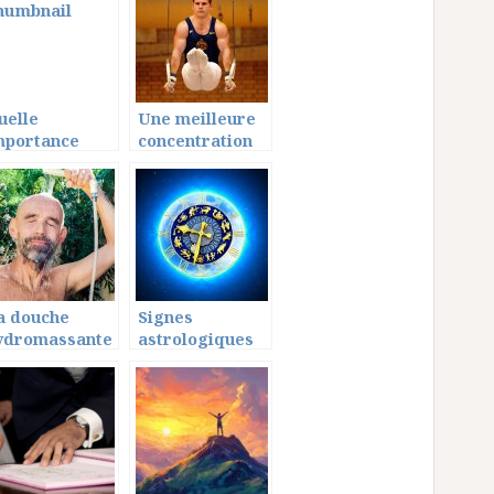
uelle
Une meilleure
mportance
concentration
onner aux
pour un
onversations
meilleur
e couple?
résultat
a douche
Signes
ydromassante
astrologiques
ez soi : les
et votre
vantages
horoscope du
mois de
novembre.