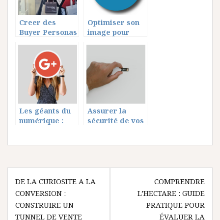
votre bien
Creer des
Optimiser son
Buyer Personas
image pour
puissants : L’art
booster ses
de comprendre
ventes sur
vos clients
linkedin
ideaux
Les géants du
Assurer la
numérique :
sécurité de vos
caractéristique
données : outils
s des GAFAM et
et pratiques
leur impact
indispensables
économique
Navigation
mondial
DE LA CURIOSITE A LA
COMPRENDRE
de
CONVERSION :
L’HECTARE : GUIDE
l’article
CONSTRUIRE UN
PRATIQUE POUR
TUNNEL DE VENTE
ÉVALUER LA