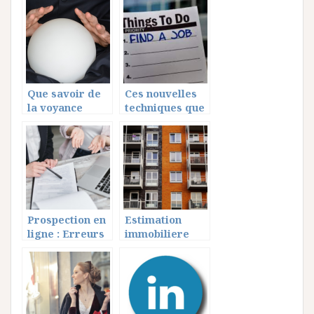
elle importante
compte
pour une
Webmail
entreprise?
Créteil
Que savoir de
Ces nouvelles
la voyance
techniques que
gratuite
vous devez
immédiate sans
connaitre pour
mail ?
trouver
rapidement un
emploi
Prospection en
Estimation
ligne : Erreurs
immobiliere
a eviter pour
precise :
booster votre
decouvrez les
efficacite
methodes
professionnelle
s pour evaluer