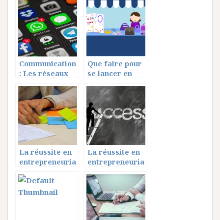
professionnelle
réussie
Communication
Que faire pour
: Les réseaux
se lancer en
sociaux et
commerce ?
applications
La réussite en
La réussite en
entrepreneuria
entrepreneuria
t, quelques
t, quelques
points à
points utiles ?
respecter ?