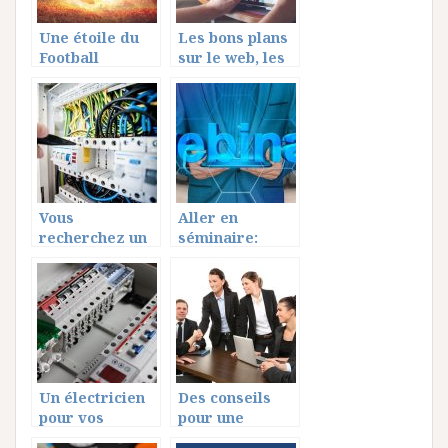
Une étoile du
Les bons plans
Football
sur le web, les
international
meilleurs
produits du
web, site de
comparatif
Vous
Aller en
recherchez un
séminaire:
electricien à
comment se
Caen? Voici ce
préparer?
qu’il vous faut
Un électricien
Des conseils
pour vos
pour une
besoins
reconversion