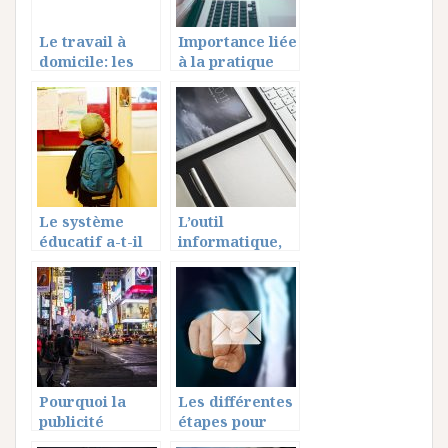
Le travail à
Importance liée
domicile: les
à la pratique
devoirs de
d’un métier
l’employeur
professionnelle
Le système
L’outil
éducatif a-t-il
informatique,
un lien avec
une réussite
l’orientation
dans les pays
professionnelle
sous dévellopés
?
Pourquoi la
Les différentes
publicité
étapes pour
Outdoor est-
accéder à votre