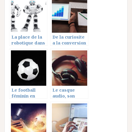
La place de la
De la curiosite
robotique dans
a la conversion
le monde
: Construire un
mécanisation et
tunnel de vente
l’emploi des
irresistible
hommes
Le football
Le casque
féminin en
audio, son
plein éssor
histoire