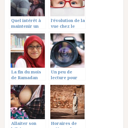
Quel intérêt à
l’évolution de la
maintenir un
vue chez le
meilleur
nouveau né,
équilibre pour
la santé du
couple
La fin du mois
Un peu de
de Ramadan
lecture pour
apprendre à
cadrer une
image
Allaiter son
Horaires de