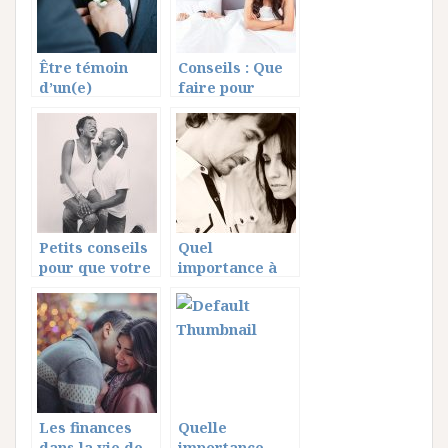
Être témoin
Conseils : Que
d’un(e)
faire pour
marié(e), voici
raviver cette
votre rôle
complicité
perdue?
Petits conseils
Quel
pour que votre
importance à
mariage dure
dialoguer en
couple?
Les finances
Quelle
dans la vie de
importance