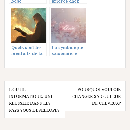
bébé
prières chez
convenablemen
les musulmans
t
de la ville de
Paris
Quels sont les
La symbolique
bienfaits de la
saisonnière
Sourate Al Mulk
derrière la
pour cultiver la
signification du
patience au
prénom Elodie
quotidien ?
Navigation
L’OUTIL
POURQUOI VOULOIR
de
INFORMATIQUE, UNE
CHANGER SA COULEUR
l’article
RÉUSSITE DANS LES
DE CHEVEUX?
PAYS SOUS DÉVELLOPÉS