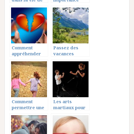
couple, un
donner aux
partage
conversations
équitable
de couple?
Comment
Passez des
appréhender
vacances
une séparation
exceptionnelles
amoureuse qui
sans sortir de
finit mal ?
la France: c’est
possible!
Comment
Les arts
permettre une
martiaux pour
émancipation
vos enfants
réussie de vos
enfants ?