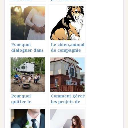
formation de
pour vos
wedding
urgences
planner?
animalières!
Pourquoi
Le chien,animal
dialoguer dans
de compagnie
la vie de couple
le plus fidèle
?
Pourquoi
Comment gérer
quitter le
les projets de
domicile des
famille en
parents à l’âge
couple?
majeure?